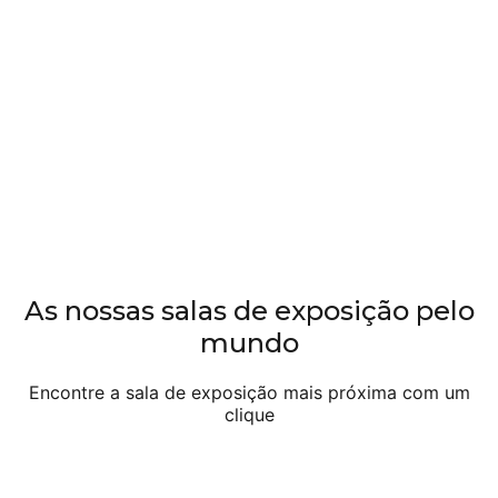
B
3
E
As nossas salas de exposição pelo
U
mundo
do
no
Encontre a sala de exposição mais próxima com um
fa
clique
re