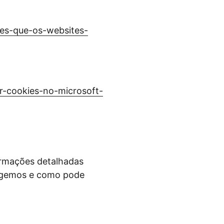
kies-que-os-websites-
ar-cookies-no-microsoft-
ormações detalhadas
tegemos e como pode