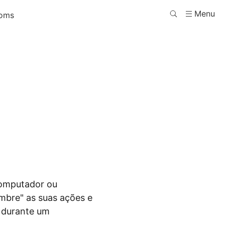
Menu
oms
computador ou
embre" as suas ações e
) durante um
.