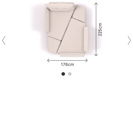
225cm
176cm
Transformação
Diagon
não é apenas um sofá modular. É também
funcional. Confira abaixo: