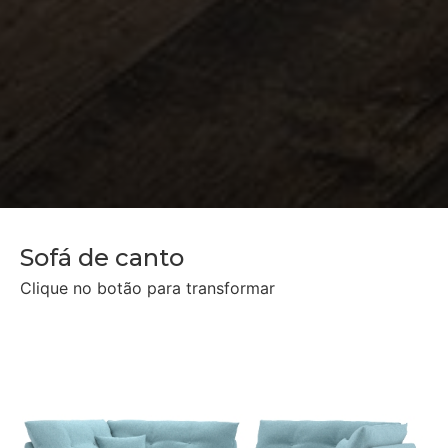
Sofá de canto
Clique no botão para transformar
Sofá de canto longo
Chaise longue dupla
Sofá cama casal