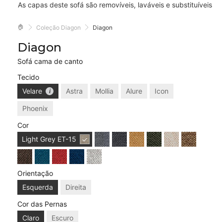
As capas deste sofá são removíveis, laváveis e substituíveis
🏠
Coleção Diagon
Diagon
Diagon
Sofá cama de canto
Tecido
Velare
Astra
Mollia
Alure
Icon
Phoenix
Cor
Light Grey
ET-15
Orientação
Esquerda
Direita
Cor das Pernas
Claro
Escuro