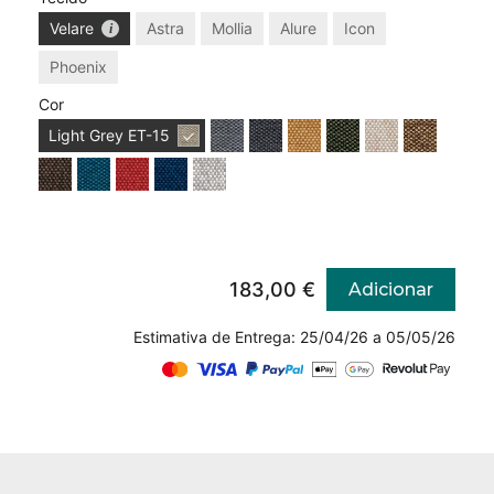
Velare
Astra
Mollia
Alure
Icon
Phoenix
Cor
Light Grey
ET-15
183,00 €
Adicionar
Estimativa de Entrega: 25/04/26 a 05/05/26