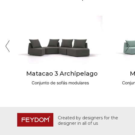
Matacao 3 Archipelago
M
Conjunto de sofás modulares
Conjun
Created by designers for the
designer in all of us