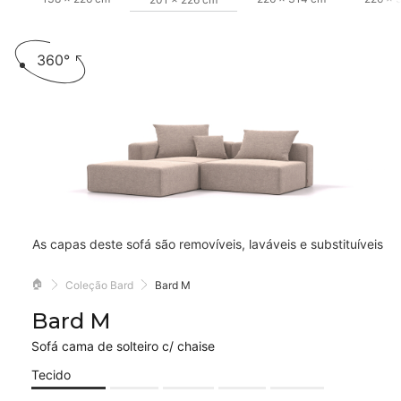
360°
As capas deste sofá são removíveis, laváveis e substituíveis
🏠
Coleção Bard
Bard M
Bard M
Sofá cama de solteiro c/ chaise
Tecido
Velare
Astra
Mollia
Alure
Dahlia