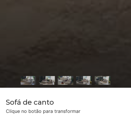
Sofá de canto
Clique no botão para transformar
Sofá de canto longo
Sofá 4 lugares