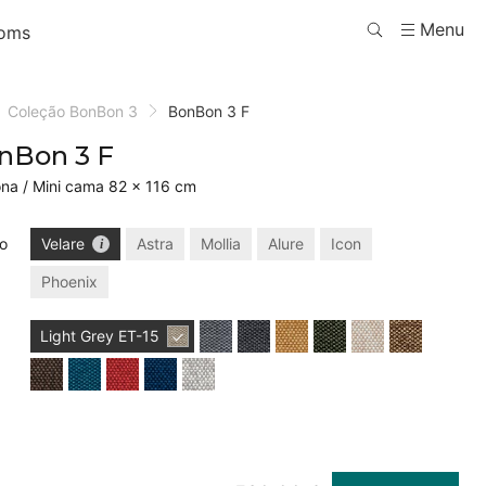
Menu
oms
Coleção BonBon 3
BonBon 3 F
nBon 3 F
ona / Mini cama 82 × 116 cm
o
Velare
Astra
Mollia
Alure
Icon
Phoenix
Light Grey
ET-15