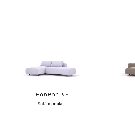
BonBon 3 S
Sofá modular