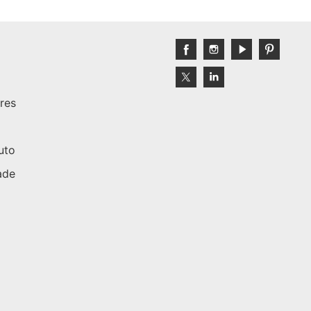
res
uto
ade