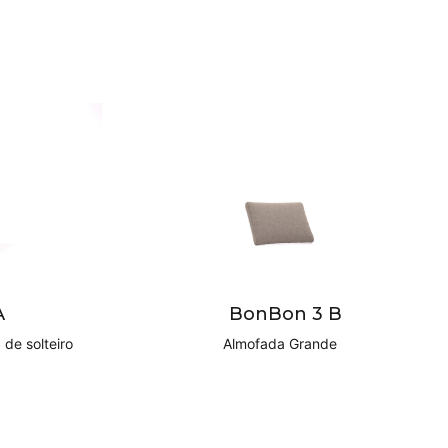
A
BonBon 3 B
 de solteiro
Almofada Grande