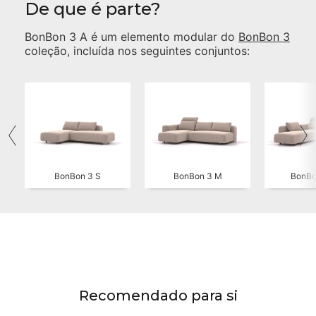
De que é parte?
BonBon 3 A
é um elemento modular do
BonBon 3
coleção, incluída nos seguintes conjuntos:
BonBon 3 S
BonBon 3 M
BonBo
Recomendado para si