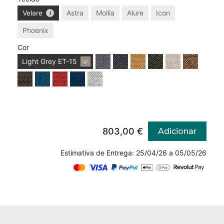
Velare
Astra
Mollia
Alure
Icon
Phoenix
Cor
Light Grey
ET-15
803,00 €
Adicionar
Estimativa de Entrega: 25/04/26 a 05/05/26