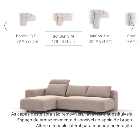
BonBon 3 S
BonBon 3 M+
BonBo
BonBon 3 M
179 × 227 cm
261 × 261 cm
179 × 
179 × 261 cm
As capas deste sofá são removíveis, laváveis e substituíveis
Espaço de armazenamento disponível no apoio de braço
Altere o módulo lateral para mudar a orientação