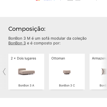
Composição:
BonBon 3 M
é um sofá modular da coleção
BonBon 3
e é composto por:
2 ×
Dois lugares
Ottoman
Armazen
BonBon 3 A
BonBon 3 C
BonB