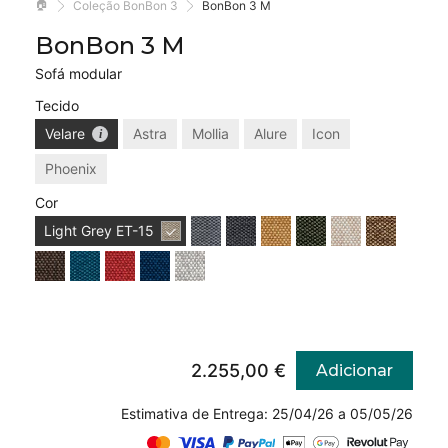
🏠
Coleção BonBon 3
BonBon 3 M
BonBon 3 M
Sofá modular
Tecido
Velare
Astra
Mollia
Alure
Icon
Phoenix
Cor
Light Grey
ET-15
2.255,00 €
Adicionar
Estimativa de Entrega: 25/04/26 a 05/05/26