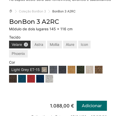
🏠
Coleção BonBon 3
BonBon 3 A2RC
BonBon 3 A2RC
Módulo de dois lugares 145 × 116 cm
Tecido
Velare
Astra
Mollia
Alure
Icon
Phoenix
Cor
Light Grey
ET-15
1.088,00 €
Adicionar