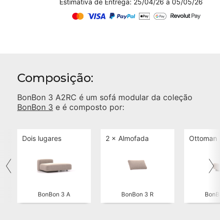
Estimativa de Entrega: 25/04/26 a 05/05/26
Composição:
BonBon 3 A2RC
é um sofá modular da coleção
BonBon 3
e é composto por:
Dois lugares
2 ×
Almofada
Ottoman
BonBon 3 A
BonBon 3 R
BonB