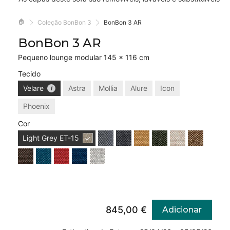
🏠
Coleção BonBon 3
BonBon 3 AR
BonBon 3 AR
Pequeno lounge modular 145 × 116 cm
Tecido
Velare
Astra
Mollia
Alure
Icon
Phoenix
Cor
Light Grey
ET-15
845,00 €
Adicionar