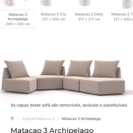
Matacao 3 City
Matacao 3 Delta
Matacao 3 T
Matacao 3
Archipelago
217 × 305 cm
217 × 217 cm
217 × 305 
208 × 330 cm
As capas deste sofá são removíveis, laváveis e substituíveis
🏠
Coleção Matacao 3
Matacao 3 Archipelago
Matacao 3 Archipelago