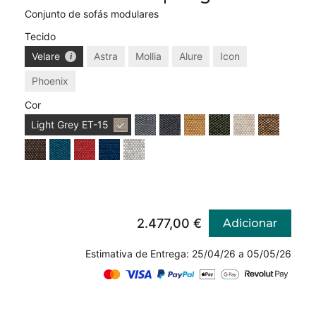
Conjunto de sofás modulares
Tecido
Velare
Astra
Mollia
Alure
Icon
Phoenix
Cor
Light Grey
ET-15
2.477,00 €
Adicionar
Estimativa de Entrega: 25/04/26 a 05/05/26