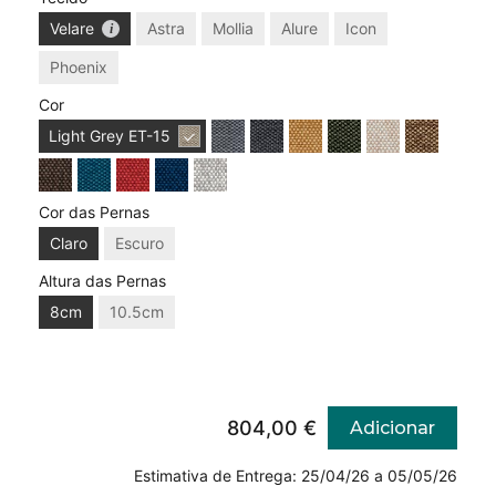
Velare
Astra
Mollia
Alure
Icon
Phoenix
Cor
Light Grey
ET-15
Cor das Pernas
Claro
Escuro
Altura das Pernas
8cm
10.5cm
804,00 €
Adicionar
Estimativa de Entrega: 25/04/26 a 05/05/26