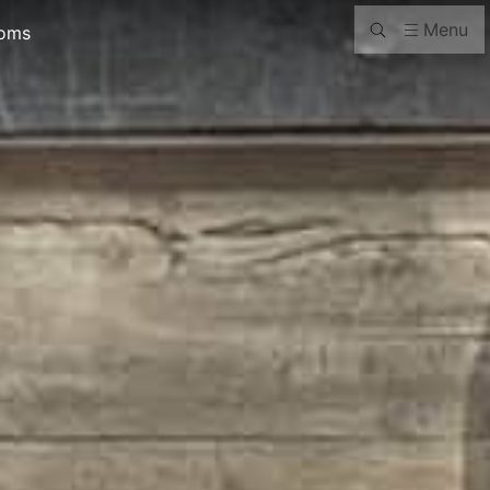
Menu
oms