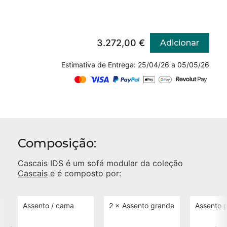
3.272,00 €
Adicionar
Estimativa de Entrega: 25/04/26 a 05/05/26
Composição:
Cascais IDS
é um sofá modular da coleção
Cascais
e é composto por:
Assento / cama
2 ×
Assento grande
Assento 