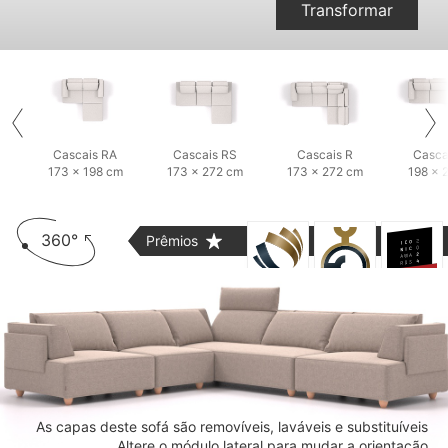
Transformar
Cascais RA
Cascais RS
Cascais R
Casca
173 × 198 cm
173 × 272 cm
173 × 272 cm
198 × 
360°
Prêmios
As capas deste sofá são removíveis, laváveis e substituíveis
Altere o módulo lateral para mudar a orientação