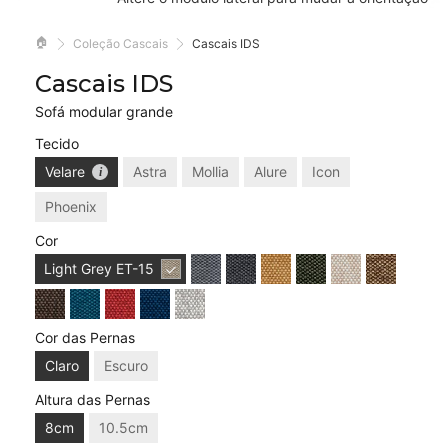
🏠
Coleção Cascais
Cascais IDS
Cascais IDS
Sofá modular grande
Tecido
Velare
Astra
Mollia
Alure
Icon
Phoenix
Cor
Light Grey
ET-15
Cor das Pernas
Claro
Escuro
Altura das Pernas
8cm
10.5cm