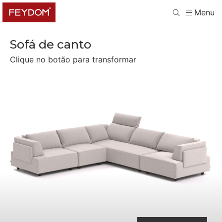
Menu
Sofá de canto
Clique no botão para transformar
Separate Seaters and Armchair
Assentos separados
Cama de casal e poltrona