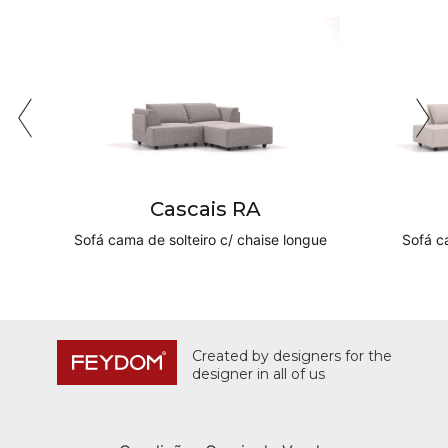
Cascais RA
Sofá cama de solteiro c/ chaise longue
Sofá c
Created by designers for the
designer in all of us