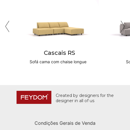
Cascais RS
Sofá cama com chaise longue
S
Created by designers for the
designer in all of us
Condições Gerais de Venda