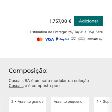
1.757,00 €
Adicionar
Estimativa de Entrega: 25/04/26 a 05/05/26
Composição:
Cascais RA
é um sofá modular da coleção
Cascais
e é composto por:
2 ×
Assento grande
Assento pequeno
4 ×
Supo