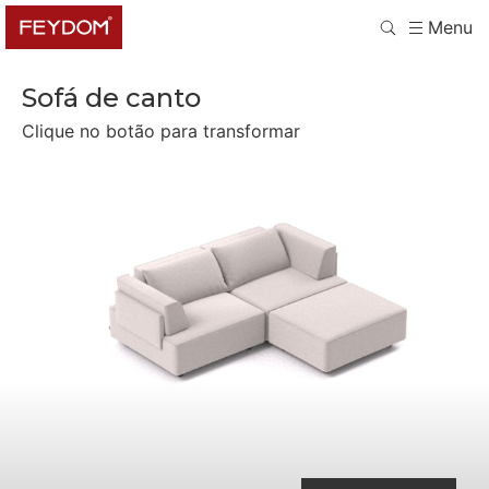
Menu
Sofá de canto
Clique no botão para transformar
Sofá 2 lugares e ottoman
Sofá cama e ottoman