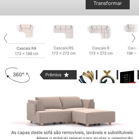
Transformar
Cascais RS
Cascais R
Casca
Cascais RA
173 × 272 cm
173 × 272 cm
198 × 
173 × 198 cm
360°
Prêmios
As capas deste sofá são removíveis, laváveis e substituíveis
Altere o módulo lateral para mudar a orientação