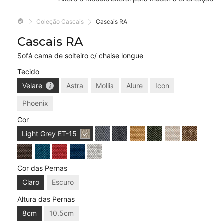
🏠
Coleção Cascais
Cascais RA
Cascais RA
Sofá cama de solteiro c/ chaise longue
Tecido
Velare
Astra
Mollia
Alure
Icon
Phoenix
Cor
Light Grey
ET-15
Cor das Pernas
Claro
Escuro
Altura das Pernas
8cm
10.5cm