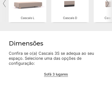
Cascais L
Cascais D
Casc
Dimensões
Confira se o(a)
Cascais 3S
se adequa ao seu
espaço. Selecione uma das opções de
configuração:
Sofá 3 lugares