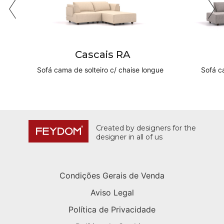
Cascais RA
Sofá cama de solteiro c/ chaise longue
Sofá c
Created by designers for the
designer in all of us
Condições Gerais de Venda
Aviso Legal
Política de Privacidade