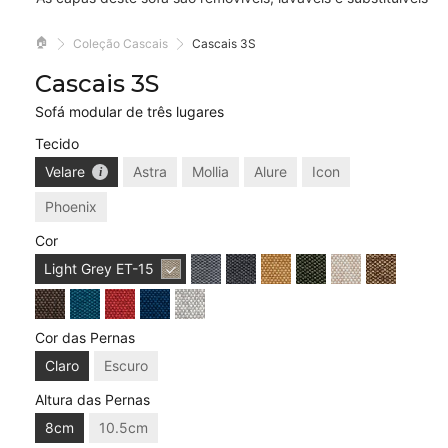
🏠
Coleção Cascais
Cascais 3S
Cascais 3S
Sofá modular de três lugares
Tecido
Velare
Astra
Mollia
Alure
Icon
Phoenix
Cor
Light Grey
ET-15
Cor das Pernas
Claro
Escuro
Altura das Pernas
8cm
10.5cm