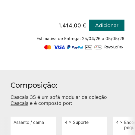
1.414,00 €
Adicionar
Estimativa de Entrega: 25/04/26 a 05/05/26
Composição:
Cascais 3S
é um sofá modular da coleção
Cascais
e é composto por:
Assento / cama
4 ×
Suporte
4 ×
Enco
pequ