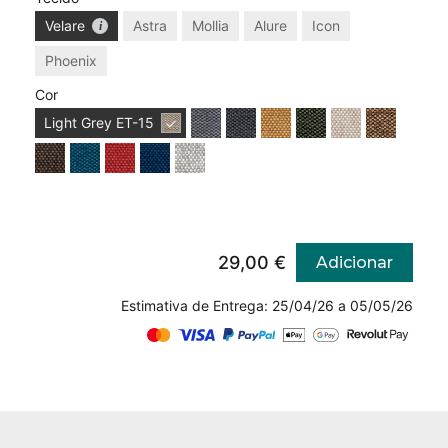
Velare
Astra
Mollia
Alure
Icon
Phoenix
Cor
Light Grey
ET-15
29,00 €
Adicionar
Estimativa de Entrega: 25/04/26 a 05/05/26