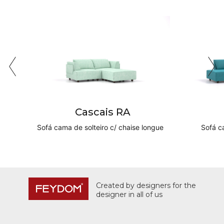
Cascais RA
Sofá cama de solteiro c/ chaise longue
Sofá c
Created by designers for the
designer in all of us