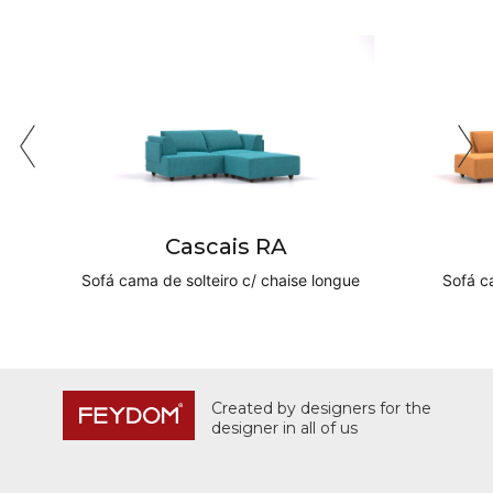
Cascais RA
Sofá cama de solteiro c/ chaise longue
Sofá c
Created by designers for the
designer in all of us