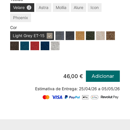
Velare
Astra
Mollia
Alure
Icon
Phoenix
Cor
Light Grey
ET-15
46,00 €
Adicionar
Estimativa de Entrega: 25/04/26 a 05/05/26